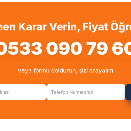
en Karar Verin, Fiyat Öğr
0533 090 79 6
veya formu doldurun, sizi arayalım