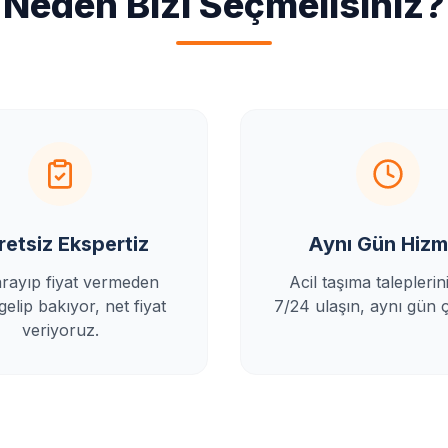
Neden Bizi Seçmelisiniz?
retsiz Ekspertiz
Aynı Gün Hizm
arayıp fiyat vermeden
Acil taşıma taleplerini
elip bakıyor, net fiyat
7/24 ulaşın, aynı gün 
veriyoruz.