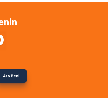
enin
0
Ara Beni