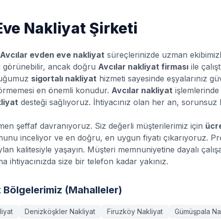
ve Nakliyat Şirketi
Avcılar
evden eve nakliyat
süreçlerinizde uzman ekibimiz
bi görünebilir, ancak doğru
Avcılar
nakliyat firması
ile çalı
nduğumuz
sigortalı nakliyat
hizmeti sayesinde eşyalarınız güv
 görmemesi en önemli konudur.
Avcılar
nakliyat
işlemlerinde
liyat
desteği sağlıyoruz. İhtiyacınız olan her an, sorunsuz 
men şeffaf davranıyoruz. Siz değerli müşterilerimiz için
ücr
munu inceliyor ve en doğru, en uygun fiyatı çıkarıyoruz. P
an kalitesiyle yaşayın. Müşteri memnuniyetine dayalı çalış
a ihtiyacınızda size bir telefon kadar yakınız.
 Bölgelerimiz (Mahalleler)
iyat
Denizköşkler
Nakliyat
Firuzköy
Nakliyat
Gümüşpala
Nak