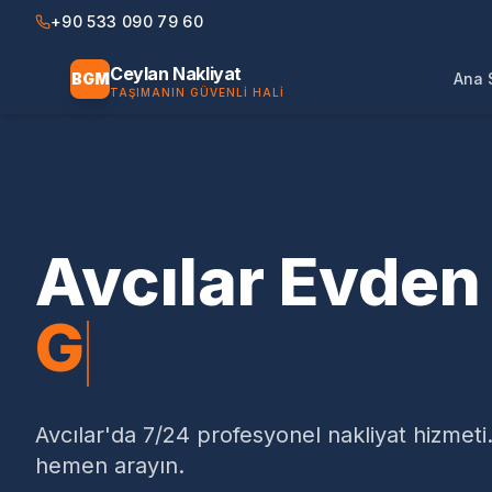
+90 533 090 79 60
Ceylan Nakliyat
BGM
Ana 
TAŞIMANIN GÜVENLI HALI
Avcılar
Evden 
Asansörl
Avcılar'da
7/24 profesyonel nakliyat hizmeti.
hemen arayın.