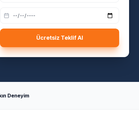
Ücretsiz Teklif Al
şkın Deneyim