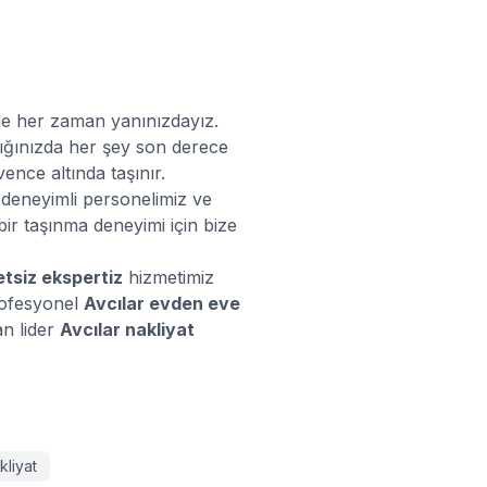
le her zaman yanınızdayız.
ştığınızda her şey son derece
ence altında taşınır.
 deneyimli personelimiz ve
bir taşınma deneyimi için bize
etsiz ekspertiz
hizmetimiz
rofesyonel
Avcılar
evden eve
an lider
Avcılar
nakliyat
liyat