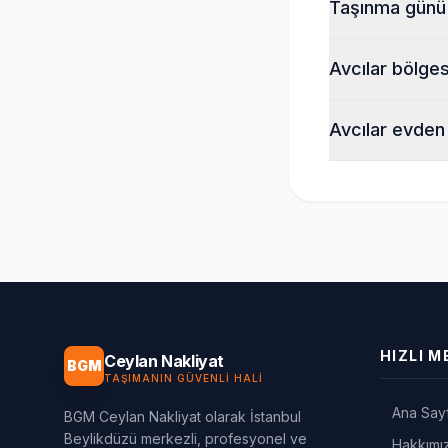
Taşınma günü 
Avcılar bölge
Avcılar evden 
HIZLI M
Ceylan Nakliyat
BGM
TAŞIMANIN GÜVENLI HALI
Ana Say
BGM Ceylan Nakliyat olarak İstanbul
Beylikdüzü merkezli, profesyonel ve
Hakkımı