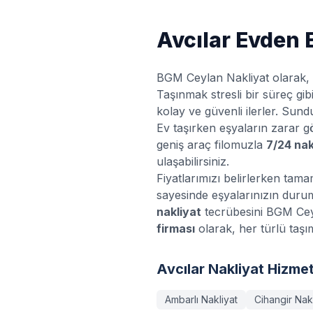
Avcılar
Evden E
BGM Ceylan Nakliyat olarak,
Taşınmak stresli bir süreç gi
kolay ve güvenli ilerler. Su
Ev taşırken eşyaların zarar
geniş araç filomuzla
7/24 nak
ulaşabilirsiniz.
Fiyatlarımızı belirlerken tama
sayesinde eşyalarınızın duru
nakliyat
tecrübesini BGM Ceyl
firması
olarak, her türlü taşım
Avcılar
Nakliyat Hizmet
Ambarlı
Nakliyat
Cihangir
Nakl