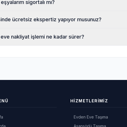
eşyalarım sigortalı mı?
sinde ücretsiz ekspertiz yapıyor musunuz?
eve nakliyat işlemi ne kadar sürer?
ENÜ
HIZMETLERIMIZ
fa
Evden Eve Taşıma
zda
Asansörlü Taşıma