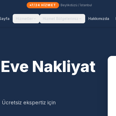
7/24 HIZMET
· Beylikdüzü / İstanbul
Sayfa
Hizmetler
Hizmet Bölgelerimiz
Hakkımızda
Eve Nakliyat
 Ücretsiz ekspertiz için