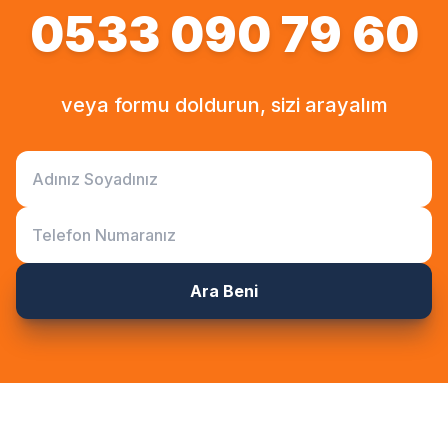
0533 090 79 60
veya formu doldurun, sizi arayalım
Ara Beni