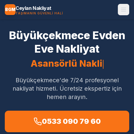
Ceylan Nakliyat
BGM
TAŞIMANIN GÜVENLI HALI
Büyükçekmece
Evden
Eve Nakliyat
Asansörlü Nakliyat
Büyükçekmece'de
7/24 profesyonel
nakliyat hizmeti. Ücretsiz ekspertiz için
hemen arayın.
0533 090 79 60