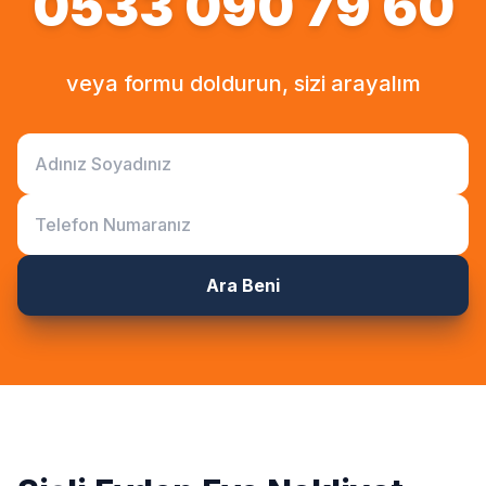
0533 090 79 60
veya formu doldurun, sizi arayalım
Ara Beni